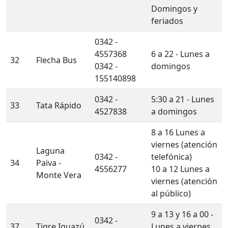
Domingos y
feriados
0342 -
4557368
6 a 22 - Lunes a
32
Flecha Bus
0342 -
domingos
155140898
0342 -
5:30 a 21 - Lunes
33
Tata Rápido
4527838
a domingos
8 a 16 Lunes a
viernes (atención
Laguna
0342 -
telefónica)
34
Paiva -
4556277
10 a 12 Lunes a
Monte Vera
viernes (atención
al público)
9 a 13 y 16 a 00 -
0342 -
37
Tigre Iguazú
Lunes a viernes