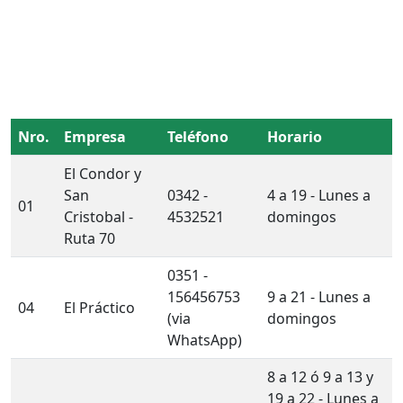
Nro.
Empresa
Teléfono
Horario
El Condor y
San
0342 -
4 a 19 - Lunes a
01
Cristobal -
4532521
domingos
Ruta 70
0351 -
156456753
9 a 21 - Lunes a
04
El Práctico
(via
domingos
WhatsApp)
8 a 12 ó 9 a 13 y
19 a 22 - Lunes a