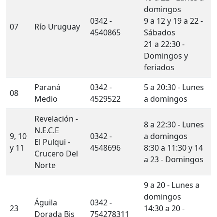
domingos
0342 -
9 a 12 y 19 a 22 -
07
Río Uruguay
4540865
Sábados
21 a 22:30 -
Domingos y
feriados
Paraná
0342 -
5 a 20:30 - Lunes
08
Medio
4529522
a domingos
Revelación -
8 a 22:30 - Lunes
N.E.C.E
9, 10
0342 -
a domingos
El Pulqui -
y 11
4548696
8:30 a 11:30 y 14
Crucero Del
a 23 - Domingos
Norte
9 a 20 - Lunes a
domingos
Águila
0342 -
23
14:30 a 20 -
Dorada Bis
754278311