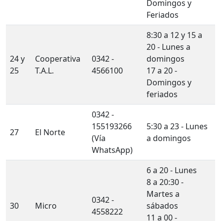
Domingos y
Feriados
8:30 a 12 y 15 a
20 - Lunes a
24 y
Cooperativa
0342 -
domingos
25
T.A.L.
4566100
17 a 20 -
Domingos y
feriados
0342 -
155193266
5:30 a 23 - Lunes
27
El Norte
(Vía
a domingos
WhatsApp)
6 a 20 - Lunes
8 a 20:30 -
Martes a
0342 -
30
Micro
sábados
4558222
11 a 00 -