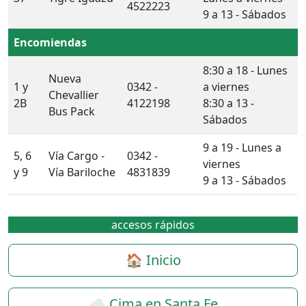
4522223
9 a 13 - Sábados
Encomiendas
8:30 a 18 - Lunes
Nueva
1 y
0342 -
a viernes
Chevallier
2B
4122198
8:30 a 13 -
Bus Pack
Sábados
9 a 19 - Lunes a
5, 6
Vía Cargo -
0342 -
viernes
y 9
Vía Bariloche
4831839
9 a 13 - Sábados
accesos rápidos
🏠 Inicio
☁️ Cima en Santa Fe